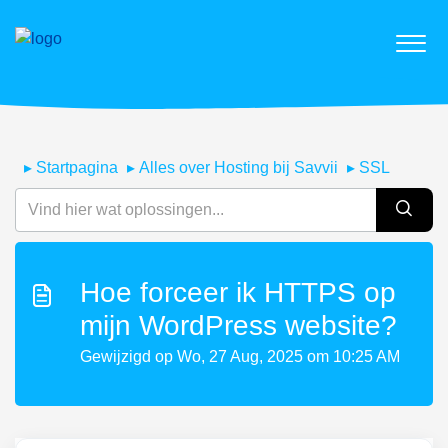
Startpagina
Alles over Hosting bij Savvii
SSL
Hoe forceer ik HTTPS op
mijn WordPress website?
Gewijzigd op Wo, 27 Aug, 2025 om 10:25 AM