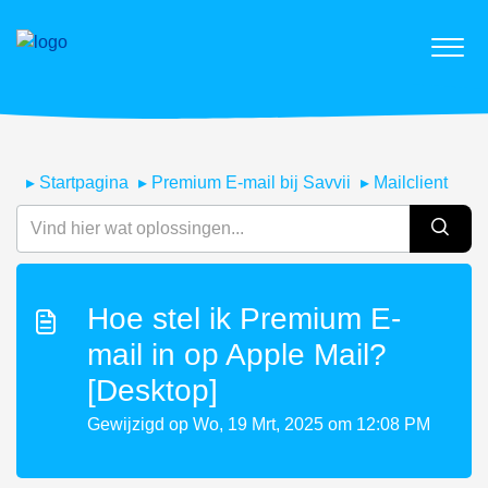
Startpagina
Premium E-mail bij Savvii
Mailclient
Hoe stel ik Premium E-
mail in op Apple Mail?
[Desktop]
Gewijzigd op Wo, 19 Mrt, 2025 om 12:08 PM