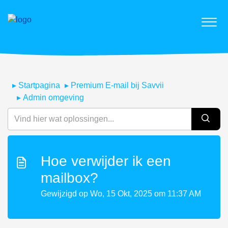
Startpagina
Premium E-mail bij Savvii
Admin omgeving
Hoe verwijder ik een
mailbox?
Gewijzigd op Wo, 15 Okt, 2025 om 11:37 AM