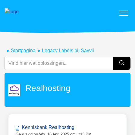
Startpagina
Legacy Labels bij Savvii
Realhosting
Kennisbank Realhosting
Gewijzigd op Wo, 16 Apr, 2025 om 1:13 PM