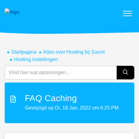
Startpagina
Alles over Hosting bij Savvii
Hosting instellingen
FAQ Caching
Gewijzigd op Di, 18 Jan, 2022 om 6:25 PM