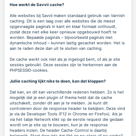
Hoe werkt de Savvii cache?
Alle websites bij Savvii maken standaard gebruik van Varnish
caching. Dit is een laag over alle websites die de meest
opgevraagde pagina’s in kant en klaar formaat onthoudt,
zodat deze niet elke keer opnieuw opgebouwd hoeft te
worden. Bepaalde pagina’s – bijvoorbeeld pagina’s met
dynamische inhoud – kunnen lastig gecachet worden. Het is
aan te raden deze dan uit te sluiten van caching.
De cache werkt ook niet als je ingelogd bent, of als je site
sessies gebruikt. Deze sessies zijn te herkennen aan de
PHPSESSID-cookies.
Jullie caching lijkt niks te doen, kan dat kloppen?
Dat kan, en dit kan verschillende redenen hebben. Zo is het
mogelijk dat je een plugin of thema hebt dat de cache
uitschakelt, zonder dit aan je te melden. Je kunt dit
controleren door de
response header
te bekijken. Deze vind
je via de Developer Tools (F12 in Chrome en Firefox). Als je
via het tabje Network klikt op de eerste request die gedaan
wordt om je site op te bouwen, kun je de
response
headers
inzien. De header
Cache-Control
is daarbij
belangrijk. Staat daar iets dat lijkt op
no-store
of
no-cache
?