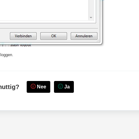
 loggen.
nuttig?
Nee
Ja