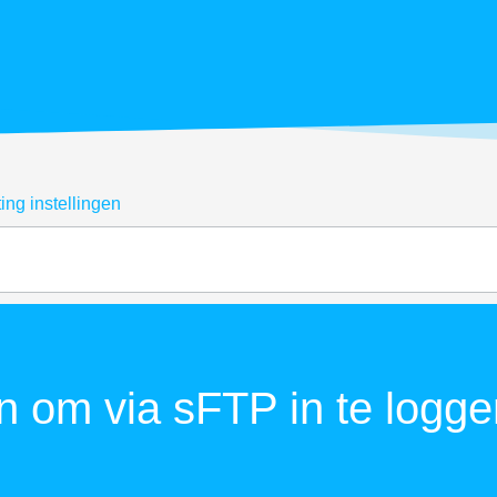
ing instellingen
en om via sFTP in te logg