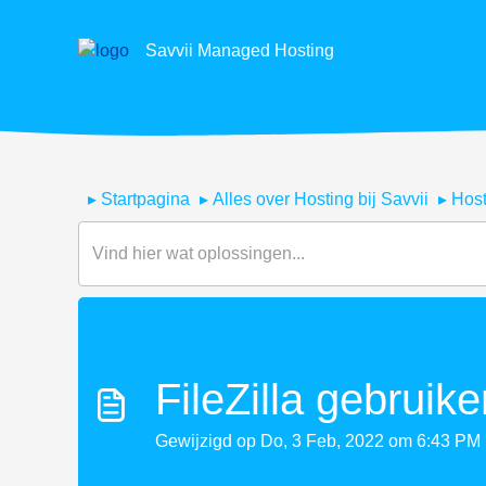
Savvii Managed Hosting
Startpagina
Alles over Hosting bij Savvii
Host
FileZilla gebruik
Gewijzigd op Do, 3 Feb, 2022 om 6:43 PM