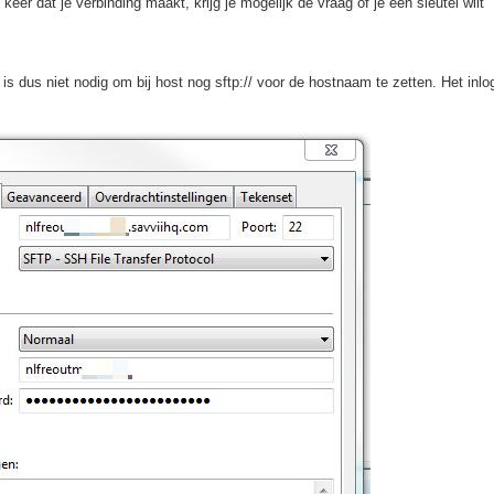
er dat je verbinding maakt, krijg je mogelijk de vraag of je een sleutel wilt
is dus niet nodig om bij host nog sftp:// voor de hostnaam te zetten. Het inlo