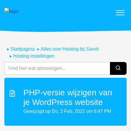
Startpagina
Alles over Hosting bij Savvii
Hosting instellingen
PHP-versie wijzigen van
je WordPress website
Gewijzigd op Do, 3 Feb, 2022 om 6:47 PM