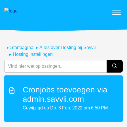
Startpagina
Alles over Hosting bij Savvii
Hosting instellingen
Cronjobs toevoegen via
admin.savvii.com
Gewijzigd op Do, 3 Feb, 2022 om 6:50 PM