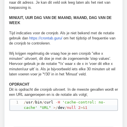
naar dit adress. Je kan dit veld ook leeg laten als het niet van
toepassing is.
MINUUT,
UUR DAG VAN DE MAAND, MAAND, DAG VAN DE
WEEK
Tijd indicaties voor de cronjob. Als je niet bekend met de notatie
gebruik dan
https://crontab.guru/
om het tijdstip of frequentie van
de cronjob te controleren.
Wij krijgen regelmatig de vraag hoe je een cronjob "elke x
minuten" uitvoert, dit doe je met de zogenoemde 'step values'.
Hiervoor gebruik je de notatie '*/x' waar x de x in 'voer dit elke x
uit
minuten/uur
' is. Als je bijvoorbeeld iets elke 30 minuten uit wil
laten voeren voer je '*/30' in in het 'Minuut' veld.
OPDRACHT
Dit is opdracht die cronjob uitvoert. In de meeste gevallen wordt er
een URL aangeroepen en is de notatie als volgt;
/
usr
/
bin
/
curl 
-
H
'cache-control: no-
cache'
"URL"
>
/
dev
/
null
2
>
&
1