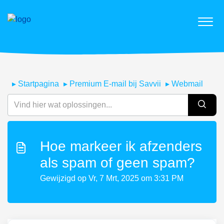
Startpagina
Premium E-mail bij Savvii
Webmail
Hoe markeer ik afzenders
als spam of geen spam?
Gewijzigd op Vr, 7 Mrt, 2025 om 3:31 PM