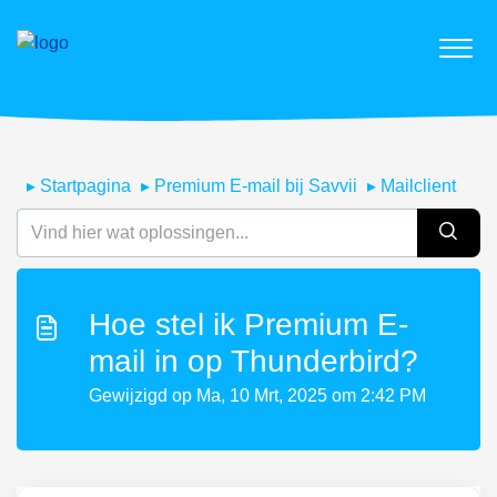
Startpagina
Premium E-mail bij Savvii
Mailclient
Hoe stel ik Premium E-
mail in op Thunderbird?
Gewijzigd op Ma, 10 Mrt, 2025 om 2:42 PM