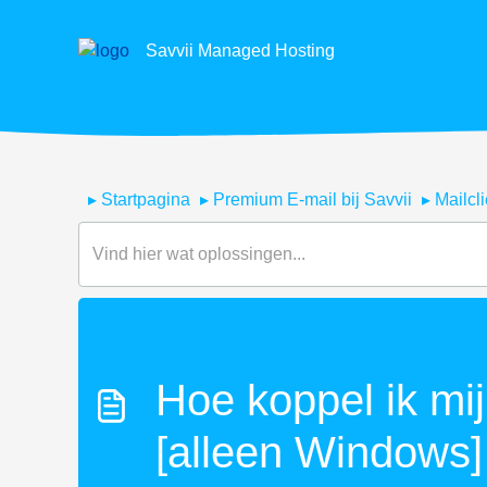
Savvii Managed Hosting
Startpagina
Premium E-mail bij Savvii
Mailcli
Hoe koppel ik mi
[alleen Windows]