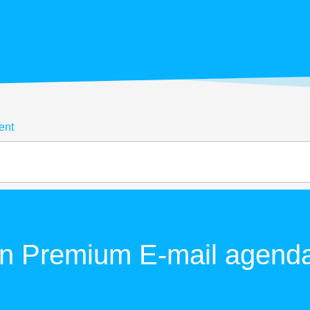
ent
jn Premium E-mail agend