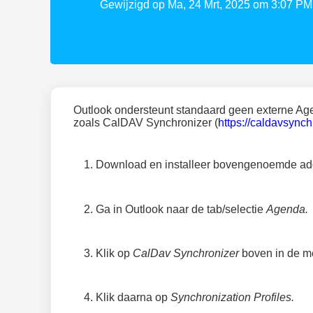
Gewijzigd op Ma, 24 Mrt, 2025 om 3:07 PM
Outlook ondersteunt standaard geen externe Ag
zoals CalDAV Synchronizer (
https://caldavsync
Download en installeer bovengenoemde add-
Ga in Outlook naar de tab/selectie
Agenda.
Klik op
CalDav Synchronizer
boven in de m
Klik daarna op
Synchronization Profiles.