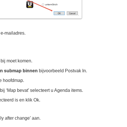
t e-mailadres.
 bij moet komen.
en
submap binnen
bijvoorbeeld Postvak In.
de hoofdmap.
ij ‘Map bevat’ selecteert u Agenda items.
teerd is en klik Ok.
ly after change’ aan.