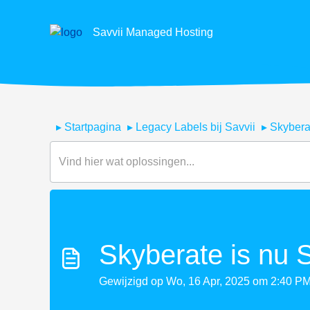
Savvii Managed Hosting
Startpagina
Legacy Labels bij Savvii
Skybera
Skyberate is nu S
Gewijzigd op Wo, 16 Apr, 2025 om 2:40 P