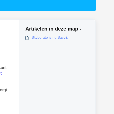
Artikelen in deze map -
Skyberate is nu Savvii.
n
kunt
t
orgt