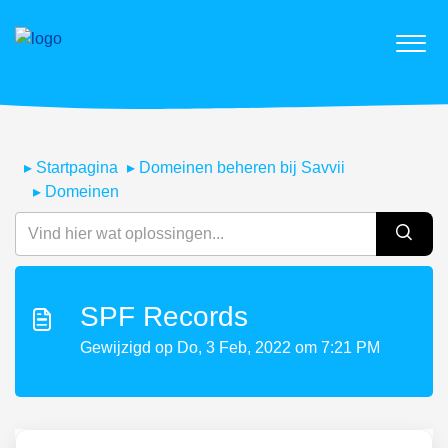
Startpagina
Domeinen beheren bij Savvii
Domeinen
SPF Records
Gewijzigd op Do, 3 Feb, 2022 om 7:21 PM