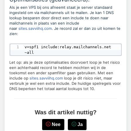
Als je een VPS bij ons afneemt staat je server standaard
ingesteld om via mailchannels uit te mailen. Je kan 1 DNS
lookup besparen door direct een include te doen naar
mailchannels in plaats van een include
naar
sites.savviihq.com
. Je record zal er dan zo uit komen te
zien:
v=spf1 include:relay.mailchannels.net 
~all
Let op: als je deze optimalisaties doorvoert loop je het risico
een achterhaald record te hebben mochten wij in de
toekomst een ander spamfilter gaan gebruiken. Met een
include op
sites.savviihq.com
loop je dit risico niet, maar
verbruik je wel een extra include. De huidige spelregels voor
DNS beperken het totaal aantal lookups tot 10.
Was dit artikel nuttig?
Nee
Ja