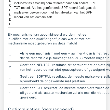
N
include:sites.savviihq.com refereert naar een andere SPF
C
TXT record. Als het gerefereerde SPF record faalt gaat de
L
mailserver gewoon door met het afwerken van het SPF
U
record van het domein zelf.
D
E
Elk mechanisme kan gecombineerd worden met een
'qualifier' met een qualifier geef je aan wat er met het
mechanisme moet gebeuren als deze matcht
Als je een mechanism met een + aanmerkt dan is het resul
+
dat de records die je toevoegt een PASS moeten krijgen 
Geeft een NEUTRAL resultaat, dit betekent dat er niets b
?
van het record de mail niet geaccepteerd of geweigerd wo
Geeft een SOFTFAIL resultaat, de meeste mailservers zull
~
bijvoorbeeld de ongewenste mail plaatsen
Geeft een FAIL resultaat, de meeste mailservers zullen de
-
all
gebruikt als laatste mechanism zal alle mail die niet 
geweigerd.
Optimalisaties (geavanceerd).