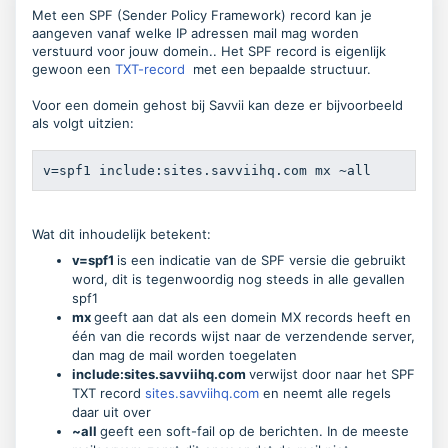
Met een SPF (Sender Policy Framework) record kan je
aangeven vanaf welke IP adressen mail mag worden
verstuurd voor jouw domein.. Het SPF record is eigenlijk
gewoon een
TXT-record
met een bepaalde structuur.
Voor een domein gehost bij Savvii kan deze er bijvoorbeeld
als volgt uitzien:
v=spf1 include:sites.savviihq.com mx ~all
Wat dit inhoudelijk betekent:
v=spf1
is een indicatie van de SPF versie die gebruikt
word, dit is tegenwoordig nog steeds in alle gevallen
spf1
mx
geeft aan dat als een domein MX records heeft en
één van die records wijst naar de verzendende server,
dan mag de mail worden toegelaten
include:sites.savviihq.com
verwijst door naar het SPF
TXT record
sites.savviihq.com
en neemt alle regels
daar uit over
~all
geeft een soft-fail op de berichten. In de meeste