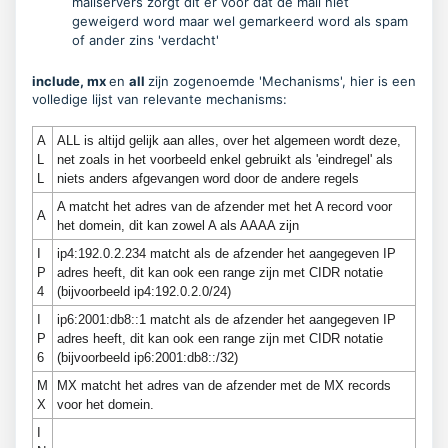
mailservers zorgt dit er voor dat de mail niet
geweigerd word maar wel gemarkeerd word als spam
of ander zins 'verdacht'
include, mx
en
all
zijn zogenoemde 'Mechanisms', hier is een
volledige lijst van relevante mechanisms:
A
ALL is altijd gelijk aan alles, over het algemeen wordt deze,
L
net zoals in het voorbeeld enkel gebruikt als 'eindregel' als
L
niets anders afgevangen word door de andere regels
A matcht het adres van de afzender met het A record voor
A
het domein, dit kan zowel A als AAAA zijn
I
ip4:192.0.2.234 matcht als de afzender het aangegeven IP
P
adres heeft, dit kan ook een range zijn met CIDR notatie
4
(bijvoorbeeld ip4:192.0.2.0/24)
I
ip6:2001:db8::1 matcht als de afzender het aangegeven IP
P
adres heeft, dit kan ook een range zijn met CIDR notatie
6
(bijvoorbeeld ip6:2001:db8::/32)
M
MX matcht het adres van de afzender met de MX records
X
voor het domein.
I