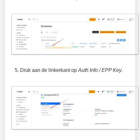
Druk aan de linkerkant op
Auth Info / EPP Key
.