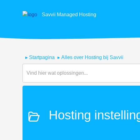
Savvii Managed Hosting
Startpagina
Alles over Hosting bij Savvii
Hosting instelli