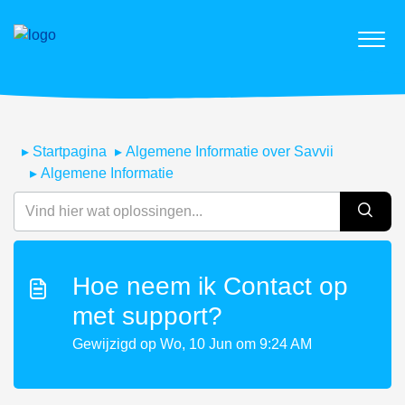
Startpagina
Algemene Informatie over Savvii
Algemene Informatie
Hoe neem ik Contact op
met support?
Gewijzigd op Wo, 10 Jun om 9:24 AM