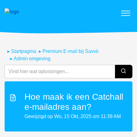
Startpagina
Premium E-mail bij Savvii
Admin omgeving
Hoe maak ik een Catchall
e-mailadres aan?
Gewijzigd op Wo, 15 Okt, 2025 om 11:39 AM